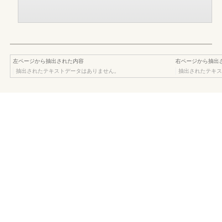
左ページから抽出された内容
右ページから抽出
抽出されたテキストデータはありません。
抽出されたテキス