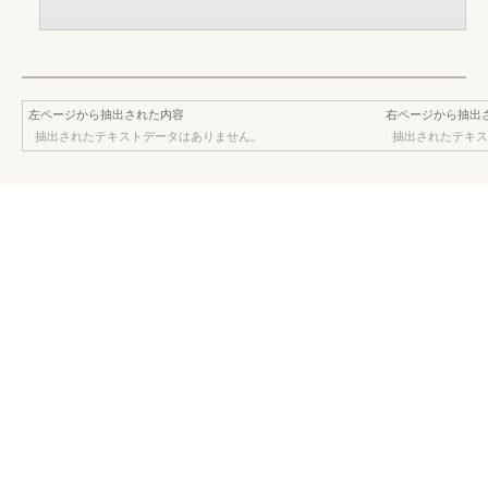
左ページから抽出された内容
右ページから抽出
抽出されたテキストデータはありません。
抽出されたテキス