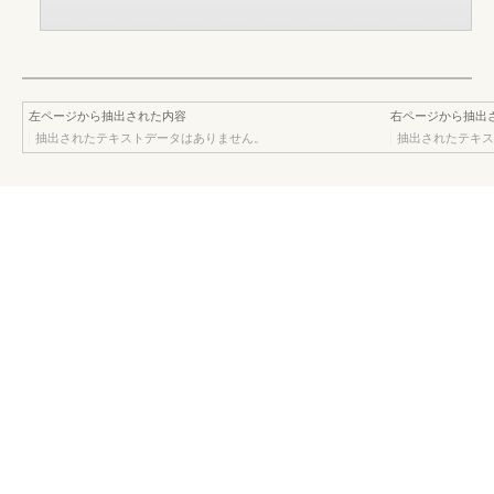
左ページから抽出された内容
右ページから抽出
抽出されたテキストデータはありません。
抽出されたテキス