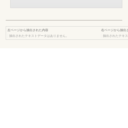
左ページから抽出された内容
右ページから抽出
抽出されたテキストデータはありません。
抽出されたテキス