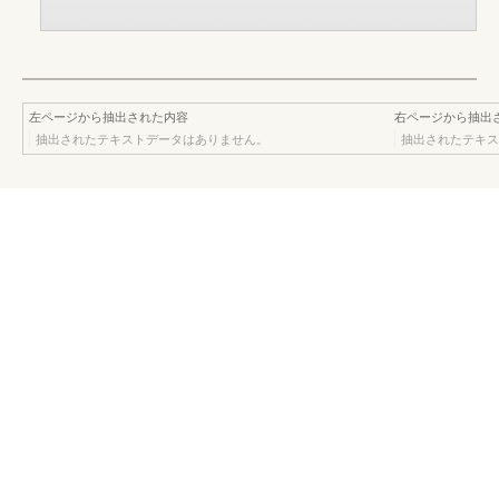
左ページから抽出された内容
右ページから抽出
抽出されたテキストデータはありません。
抽出されたテキス