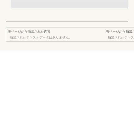
左ページから抽出された内容
右ページから抽出
抽出されたテキストデータはありません。
抽出されたテキス