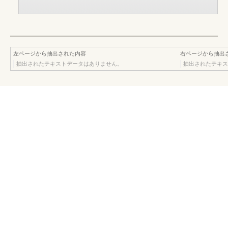
左ページから抽出された内容
右ページから抽出
抽出されたテキストデータはありません。
抽出されたテキス