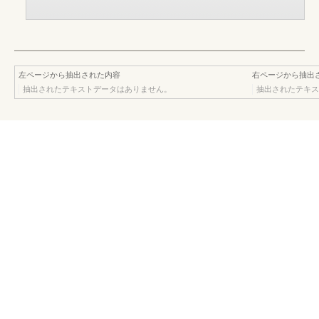
左ページから抽出された内容
右ページから抽出
抽出されたテキストデータはありません。
抽出されたテキス