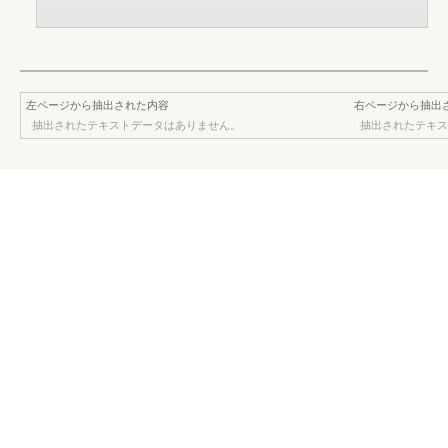
左ページから抽出された内容
右ページから抽出
抽出されたテキストデータはありません。
抽出されたテキス