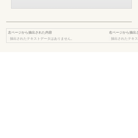
左ページから抽出された内容
右ページから抽出
抽出されたテキストデータはありません。
抽出されたテキス