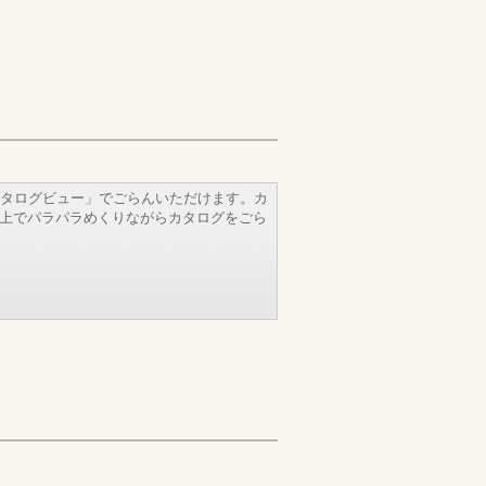
タログビュー」でごらんいただけます。カ
b上でパラパラめくりながらカタログをごら