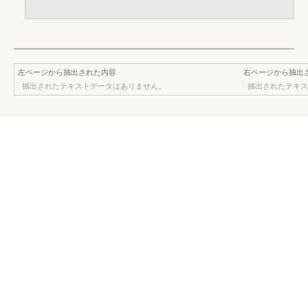
左ページから抽出された内容
右ページから抽出
抽出されたテキストデータはありません。
抽出されたテキス