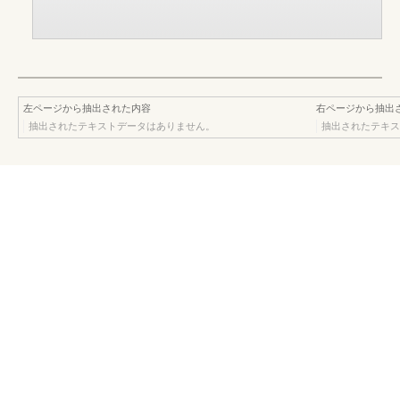
左ページから抽出された内容
右ページから抽出
抽出されたテキストデータはありません。
抽出されたテキス