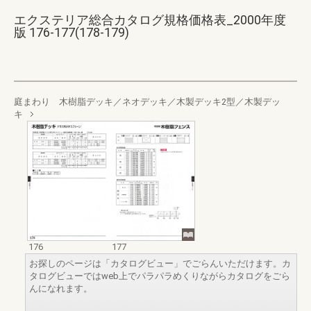
エクステリア総合カタログ規格価格表_2000年度
版 176-177(178-179)
庭まわり 木樹脂デッキ／ネオデッキ／木製デッキ2型／木製デッ
キ
176
177
お探しのページは「カタログビュー」でごらんいただけます。カ
タログビューではweb上でパラパラめくりながらカタログをごら
んになれます。