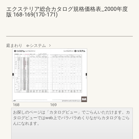
エクステリア総合カタログ規格価格表_2000年度
版 168-169(170-171)
庭まわり e-システム
168
169
お探しのページは「カタログビュー」でごらんいただけます。カ
タログビューではweb上でパラパラめくりながらカタログをごら
んになれます。