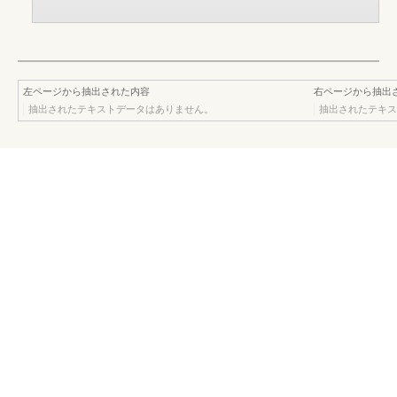
左ページから抽出された内容
右ページから抽出
抽出されたテキストデータはありません。
抽出されたテキス