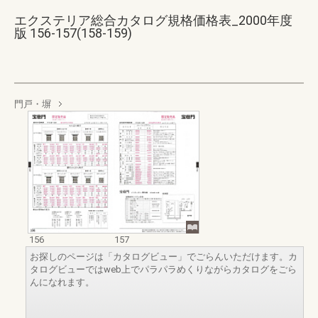
エクステリア総合カタログ規格価格表_2000年度
版 156-157(158-159)
門戸・塀
156
157
お探しのページは「カタログビュー」でごらんいただけます。カ
タログビューではweb上でパラパラめくりながらカタログをごら
んになれます。