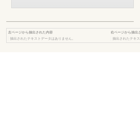
左ページから抽出された内容
右ページから抽出
抽出されたテキストデータはありません。
抽出されたテキス