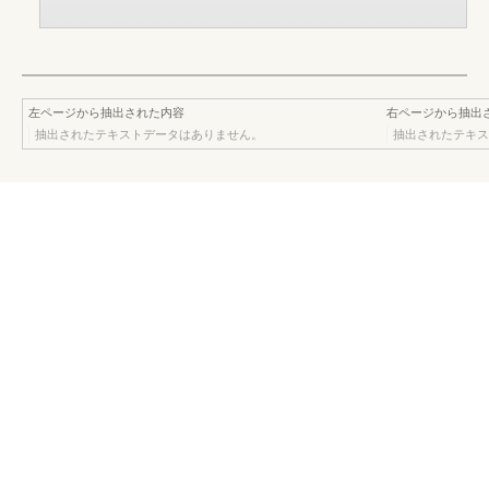
左ページから抽出された内容
右ページから抽出
抽出されたテキストデータはありません。
抽出されたテキス