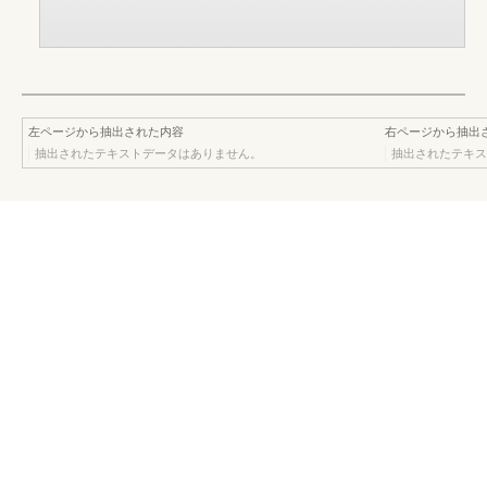
左ページから抽出された内容
右ページから抽出
抽出されたテキストデータはありません。
抽出されたテキス