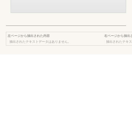
左ページから抽出された内容
右ページから抽出
抽出されたテキストデータはありません。
抽出されたテキス