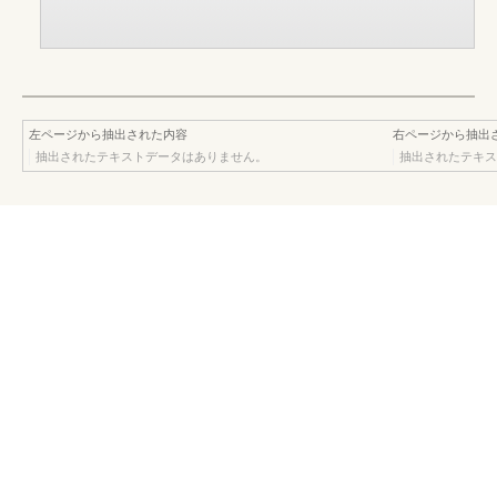
左ページから抽出された内容
右ページから抽出
抽出されたテキストデータはありません。
抽出されたテキス