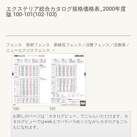
エクステリア総合カタログ規格価格表_2000年度
版 100-101(102-103)
フェンス 形材フェンス 新峻岳フェンス／涼雅フェンス／涼雅塀／
ニューエクジスフェンス
100
101
お探しのページは「カタログビュー」でごらんいただけます。カ
タログビューではweb上でパラパラめくりながらカタログをごら
んになれます。