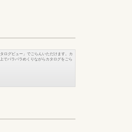
タログビュー」でごらんいただけます。カ
b上でパラパラめくりながらカタログをごら