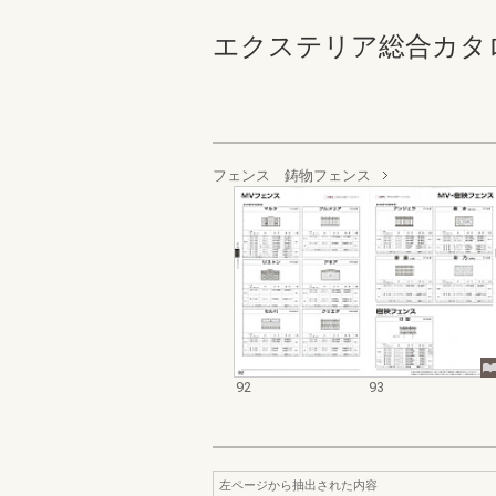
エクステリア総合カタログ規
フェンス 鋳物フェンス
92
93
左ページから抽出された内容