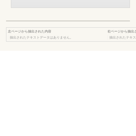
左ページから抽出された内容
右ページから抽出
抽出されたテキストデータはありません。
抽出されたテキス