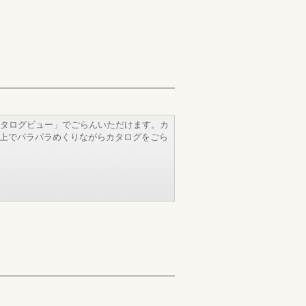
タログビュー」でごらんいただけます。カ
b上でパラパラめくりながらカタログをごら