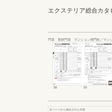
エクステリア総合カタログ規
門扉 形材門扉 マンション用門柱／マン
58
59
左ページから抽出された内容