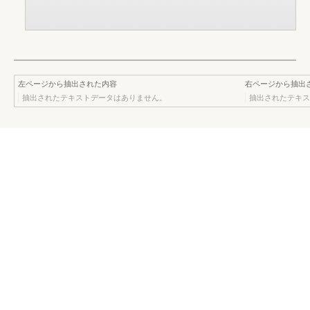
左ページから抽出された内容
右ページから抽出
抽出されたテキストデータはありません。
抽出されたテキス