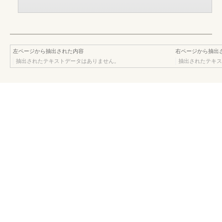
左ページから抽出された内容
右ページから抽出
抽出されたテキストデータはありません。
抽出されたテキス