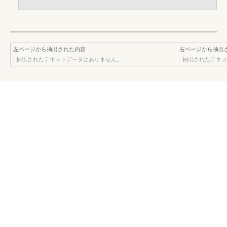
左ページから抽出された内容
右ページから抽出
抽出されたテキストデータはありません。
抽出されたテキス