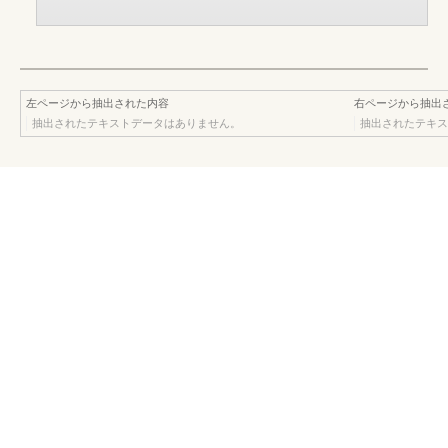
左ページから抽出された内容
右ページから抽出
抽出されたテキストデータはありません。
抽出されたテキス