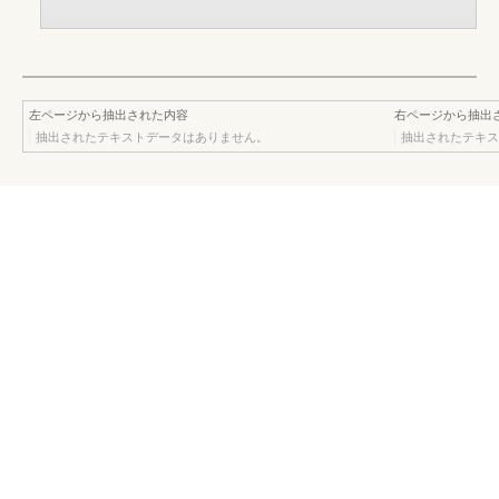
左ページから抽出された内容
右ページから抽出
抽出されたテキストデータはありません。
抽出されたテキス