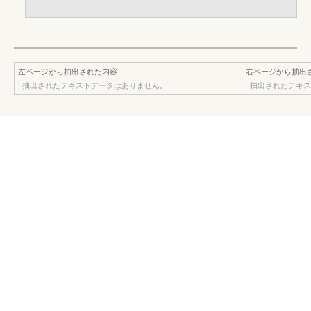
左ページから抽出された内容
右ページから抽出
抽出されたテキストデータはありません。
抽出されたテキス