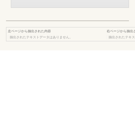
左ページから抽出された内容
右ページから抽出
抽出されたテキストデータはありません。
抽出されたテキス