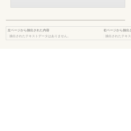
左ページから抽出された内容
右ページから抽出
抽出されたテキストデータはありません。
抽出されたテキス