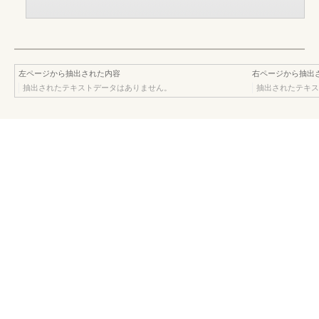
左ページから抽出された内容
右ページから抽出
抽出されたテキストデータはありません。
抽出されたテキス