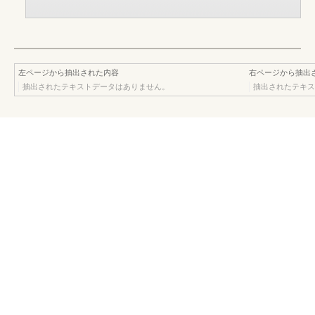
左ページから抽出された内容
右ページから抽出
抽出されたテキストデータはありません。
抽出されたテキス