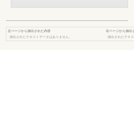
左ページから抽出された内容
右ページから抽出
抽出されたテキストデータはありません。
抽出されたテキス