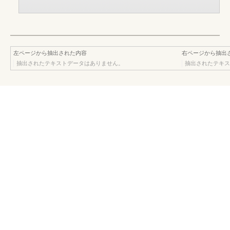
左ページから抽出された内容
右ページから抽出
抽出されたテキストデータはありません。
抽出されたテキス