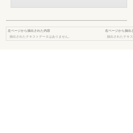
左ページから抽出された内容
右ページから抽出
抽出されたテキストデータはありません。
抽出されたテキス