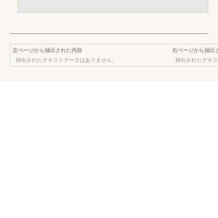
左ページから抽出された内容
右ページから抽出
抽出されたテキストデータはありません。
抽出されたテキス