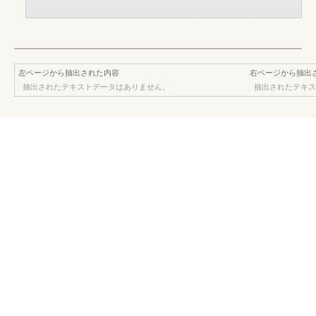
左ページから抽出された内容
右ページから抽出
抽出されたテキストデータはありません。
抽出されたテキス