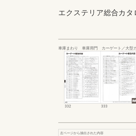
エクステリア総合カタログ規格
車庫まわり 車庫用門 カーゲート／大型
332
333
左ページから抽出された内容