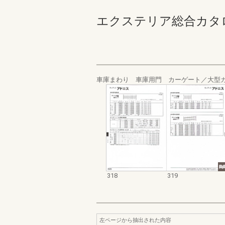
エクステリア総合カタログ規格
車庫まわり 車庫用門 カーゲート／大型
318
319
左ページから抽出された内容