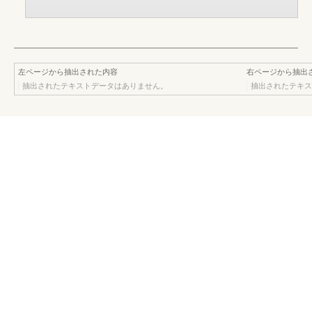
左ページから抽出された内容
右ページから抽出
抽出されたテキストデータはありません。
抽出されたテキス