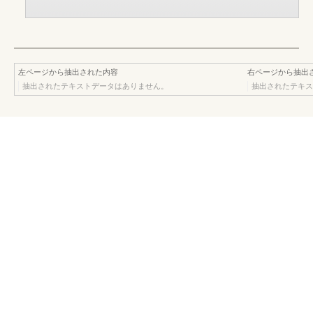
左ページから抽出された内容
右ページから抽出
抽出されたテキストデータはありません。
抽出されたテキス