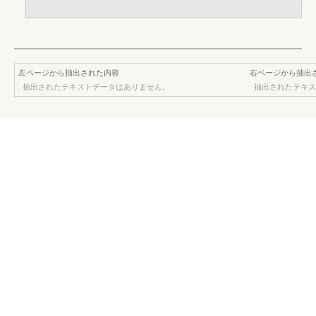
左ページから抽出された内容
右ページから抽出
抽出されたテキストデータはありません。
抽出されたテキス