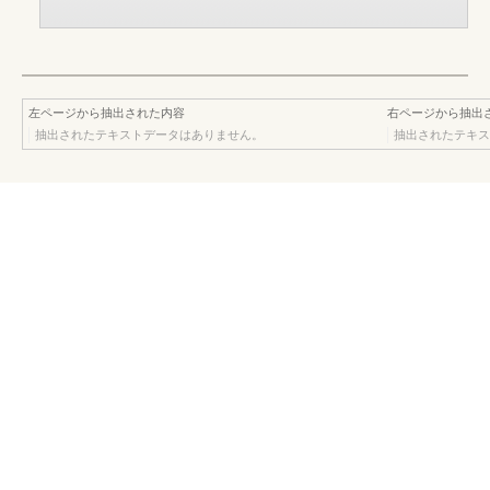
左ページから抽出された内容
右ページから抽出
抽出されたテキストデータはありません。
抽出されたテキス