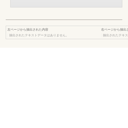
左ページから抽出された内容
右ページから抽出
抽出されたテキストデータはありません。
抽出されたテキス