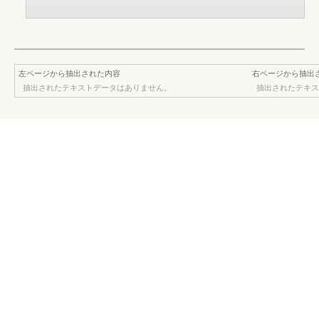
左ページから抽出された内容
右ページから抽出
抽出されたテキストデータはありません。
抽出されたテキス