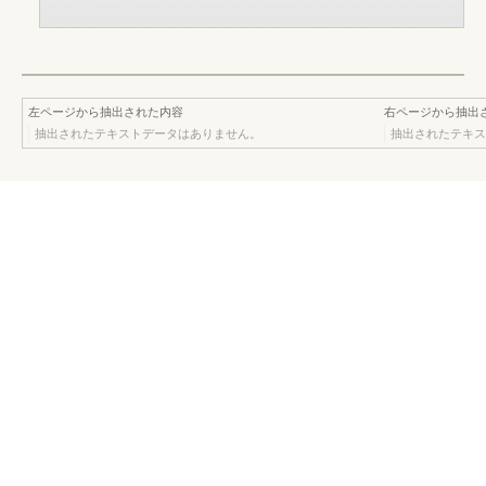
左ページから抽出された内容
右ページから抽出
抽出されたテキストデータはありません。
抽出されたテキス