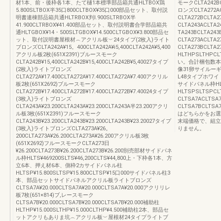
材1本、前・後枠各1本、たて樋1本標準部品箱共通HLTBOX鶏
モークCLTA242B
5.800SLTBOX半35口800CLTBOX¥35口000部品セット、取付説
ロンズCLTA272A
明書連棟部品箱共通HLTRBOX判l.900SLTRBOX半
CLTA272BCLT
41.900CLTRBOX¥41.400部品セット、取付説明書合学部品箱共
CLTA243ACLT
通HLTGBOX¥14・500SLTGBOX¥14.500CLTGBOX¥3.800部品セ
TA243BCLTA2
ット、取付説明書屋根材︵アクリル板︶24タイプ(2枚入)ライト
CLTA273ACLT
ブロンズCLTA242A¥15。400CLTA242A¥i5,400CLTA242A¥5,400
CLTA273BCLTA
アクリル板2枚(651X2391)ブルースモーク
HLTHPSLTHP
CLTA242B¥15,400CLTA242B¥15,400CLTA242B¥5,40027タイプ
い。合計梱包数本体()
(2枚入)ライトブロンズ
像31卵サイルーギ
CLTA272A¥17.400CLTA272A¥17.400CLTA272A¥7.400アクリル
L48タイプホワイ
板2枚(651X2692)ブルースモーク
サイドパネル枠HL
CLTA272B¥17.400CLTA272B¥17.400CLTA272B¥7.40024タイプ
HLTSPSLTS
(3枚入)ライトブロンズ
CLTSA7ACLT
CLTA243A¥23.200CLTA243A¥23.200CLTA243A半23.200アクリ
CLTSA7BCLTSA
ル板3枚(651X2391)フルースモーク
はどちらかをお選
CLTA243B¥23.200CLTA243B¥23.200CLTA243B¥23.20027タイプ
末端価格で、組立
(3枚入)ライトブロンズCLTA273A¥26。
りません。
200CLTA273A¥26.200CLTA273A¥26.200アクリル板3枚
(651X2692)フルースモークCLTA273日
¥26.200CLTA273B¥26.200CLTA273B¥26.200別売部材サイドパネ
ル枠HLTS¥469200SLTS¥46,200CLTS¥44,800上・下枠各1本、方
立6本、押え材6本、側枠2カサイドパネル柱
HLTSP¥15.800SLTSP¥15.800CLTSP¥15口000サイドパネル柱3
本、部品セットサイドパネルアクリル板ライトブロンズ
CLTSA7A¥20.000CLTSA7A¥20.000CLTSA7A¥20.000アクリリレ
板7枚(651×814)ブ,レースモーク
CLTSA7B¥20.000CLTSA7B¥20.000CLTSA7B¥20.000補助柱
HLTHP¥15.000SLTHP¥15.000CLTHP¥4.500補助柱2本、部品セ
ットアクリもありま坑︵アクリル板︶屋根材24タイプライトブ