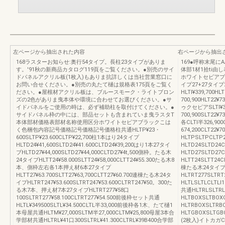
左ページから抽出された内容
右ページから抽出
168ラスターお知らせ:奥行54タイプ。長柱23タイプがありま
169●呼称末尾
す。'91秋の新商品カタログ119頁をご覧ください。●別売のサイ
体部1材1拾ti
ドパネルアクリル板(1枚入)もありま抗詳しくは当社営業窓口に
ホワイトセビアプラ
お問い合せください。●別売の丸たて樋は規格表175頁をご覧く
イプ27+27タイ
ださい。●屋根材アクリル板は、ブルースモーク・ライトブロン
HLTl¥339,700HLT
ズの2色がありま曳本体や環境に合わせてお選びください。●サ
700,900HLT22¥7
イドパネルをご使用の時は、必ず補助柱を取付けてください。●
ゥクセピアSLTl¥339
サイドパネル枠の中には、部品セットも含まれていま曳ラスタT
700,900SLT22¥7
本体部材価格表部材名称使用区分ホワイトセピアブラックこは
各CLTl半326,900C
く色梱包内容記号価格記号価格記号価格柱共通HLTP¥23・
674,200CLT22¥7
600SLTP¥23.600CLTP¥22,700柱1本はり24タイプ
HLTPSLTPCLT
HLTD24¥41,600SLTD24¥41.600CLTD24¥39,200はり1本27タイ
HLTD24SLTD24
ブHLTD27¥44,000SLTD27¥44,000CLTD27¥4t,500側枠。たる木
HLTD27SLTD2
24タイブHLTT24¥58.000SLTT24¥58,000CLTT24¥55.300たる木8
HLTT24SLTT24C
本、側枠左右各1本押え材6本27タイプ
棟たる木24タイプHL
HLTT27¥63.700SLTT27¥63,700CLTT27¥60.700連棟たる木24タ
HLTRT277SLT
イプHLTRT247¥53.600SLTRT247¥53.600CLTRT247¥50。300た
HLTLSLTLCLT
る木7本、押え材7本27タイプHLTRT277¥58口
共通HLTRLSLTR
100SLTRT277¥58.100CLTRT277¥54.500前後枠セット共通
HLTBOXSLTBO
HLTL¥349500SLTL¥34.500CLTL半33,000前後枠各1木、たて樋1
HLTRBOXSLTR
本母屋共通HLTM¥27,000SLTM半27,000CLTM¥25,800母屋3本合
HLTGBOXSLT
学部材共通HLTRL¥41口300SLTRL¥41.300CLTRL¥39B400合学部
(2枚入)イトカガCL