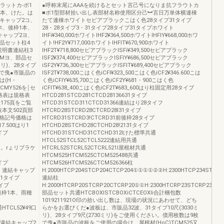
ラットカ‐ポ1
●呼称末尾にAAAを続けるとセット言己号になりま抗フラウトカ
1本、けた。は
■ポ1型部材拾い出し表部材名称使用区分己︼言日万単体横連棟
キャップ2コ、
たて連棟ホワイトセビアプラックこはく色28タイプ31タイプ
本、後枠1本、
28・28タイプ3・31タイプ28タイプ31タイプホワイト
キャップ2ヨ、
lHFi¥340,000ホワイトlHF2¥364,500ホワイトlHFlY¥668,000ホワ
品セット柱4
イト!HF2Y¥717,000ホワイトlHFIT¥670,900ホワイト
説明書連結柱3
lHF2T¥718,800セピアプラックlSFi¥349,500セピアプラック
ッMヨ、部品セ
lSF2¥374,400セピアブラックlSFlY¥686,500セピアブラック
ミリ)、28タイプ
iSF2Y¥736,300セピアブラックlSFIT¥689,400セピアプラック
枚で曳●市販品の
lSF2T¥738,000こはく色iCFI¥323_500こはく色iCF2¥346.600こは
は(H・
く色iCFIY¥635,700こはく色iCF2Y¥681・900こはく色
CMY526を￨セ
iCFlT¥638_400こはく色iCF2T¥683_600はり柱固定用28タイブ
格表は規格表
HTCD281STCD281CTCD28136631タイブ
175頁をご覧
HTCD31STCD311CTCD31366連結はり28タイフ
表本文502頁部
HTCRD28STCRD28CTCRD28l31タイブ
格記号価格は
HTCRD31STCRD3!CTCRD31前後枠28タイプ
7.500はり1
HTCHD28STCHD28CTCHD28!2131タイブ
イブ
HTCHD31STCHD31CTCHD312lけた標準共通
HTCL52STCL52CTCL5222連結用共通
、けた。rょリブラケ
HTCRL52STCRL52CTCRL521l屋根材共通
HTCM525HTCM525CTCM525488共通
タイプ
HTCM526HTCM526CTCM526366柱
り1本、連結キャップ
H:2000HTCP204STCP204CTCP204①①①①②②H:2300HTCP234STCP2
1タイプ
連結柱
タイブ
H:2000HTCRP20STCRP20CTCRP20①①H:2300HTCRP23STCRP23CTC
本、後枠1本、雨種
部品セット共通HTCBOXlSTCBOXiCTCEOXli合計梱包数
1019211921O印の拾い出し数は、現場の状況にあわせて、どち
通HTCL52¥49口
らかをお選びくだ●波板は、市販品32波、31タイプ10尺(3030ミ
リ)、28タイプ9尺(2730ミリ)をご使用ください。債用枚数は9枚
1本、違結キャップ2
で曳●市販品の波板をご使用の場合は、屋根材(HoC)TCM525又