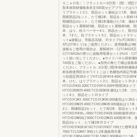
０こａロ屯︱︱フラットカーポ[1型・2型・3型]フ
型本体部材価格表本文500頁セピアプラックはり
リブラケット2コ、部品セット連結はり1本、連結
雨梶部品2をント、たて樋2本、部品をット前粋1
雨樋部品2セット、たて樋2本連絡けた1本、連結
部品セット屋根材5枚、部品セット屋根材6枚、部
本、はり。柱スペーサー4コ、部品セット、取付
本、1すた。柱ブラケット3コ、部品セットラケ
ット●波板は、市販品32波、31タイプlo尺(3030
9尺(2730ミリ)をご使用ください。使用枚数は9
波板をご使用の場合は、屋根材(H・C)TCM525又
C)TCM526の替りに波板用母屋セット(HoS・C)T
ット拾い出してください。●サイドパネル部材価
160頁をご覧ください。●別売の角たて樋は規格表
ください。フラットカ…ポ2‐型‐,3型本体部材価格
材名称使用区分ホワイトこはく色梱包内容記号価
り柱固定用28タイブHTCD281¥18.400CTCD281¥1
本、けた。はリブラケット2コ、部品セット31タ
HTCD31¥20.200CTCD31¥19.200中間用28タイフ
HTCD282¥29.400CTCD282¥28.価0はり2本
ット4コ、部品セット31タイブ
HTCD312¥3:.500CTCD312¥30.000連浩はり28
HTCRD28¥29.400CTCRD28¥28.000違結は
2コ、雨樋部品2セット、たて程2本、部品セット3
HTCRD31¥30ぃ000CTCRD31¥28.500前後枠28
HTCHD28¥26口900CTCHD28¥25.600前枠1
部品2セット、たて樋2本31タイブ
HTCHD31¥28.6t10CTCHD31¥27.100けた標準共
700CTCL52¥47.300けた2本連絡用共通
HTCRL52¥54.600CTCRL52¥52.000連結けた