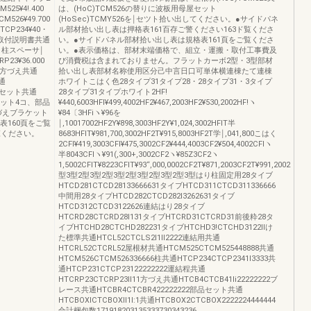
25¥4!.400
は、(HoC)TCM526の替りに波板用母屋セット
526¥49.700
(HoSec)TCMY526を￨セツト拾い出してください。●サイドパネ
CP234¥40・
ル部材拾い出し表は押格表161百存ご警ください163ド覧くださ
、取付説明書共通
い。●サイドパネル部材拾い出し表は規格表161頁をご覧くださ
はり・柱スペーサ￨
い。●表示価格は、部材末端価格で、組立・運搬・取付工事費及
23¥36.000
び消費税は含まれておりません。フラットカーボ2型・3型部材
ト方づえ共通
拾い出し表部材名称使用区分己中言日口可単体横連棟たて連棟
共通
ホワイトこはく色28タイプ31タイプ28・28タイプ31・3タイプ
部品セット共通
28タイプ31タイプホワイト2HF!
ブラケット4コ、部品
¥440,6003HFl¥499,4002HF2¥467,2003HF2¥530,2002HF!ヽ
00方づえブラケット
¥84〔3HFiヽ¥96を
表160頁をご覧
￨,10017002HF2Y¥898,3003HF2Y¥1,024,3002HFIT半
覧ください。
8683HFIT¥981,700,3002HF2T¥915,8003HF2T学￨,041,800こはく
2CFI¥419,3003CFl¥475,3002CF2¥444,4003CF2¥504,4002CFlヽ
半8043CFlヽ¥91(,300+,3002CF2ヽ¥85Z3CF2ヽ
1,5002CFIT¥8223CFlT¥93“,000,0002CF2T¥871,2003CF2T¥991,2002
型3型2型3型2型3型2型3型2型3型2型3型はり柱固定用28タイブ
HTCD281CTCD28133666631タイブHTCD311CTCD311336666
中間用28タイプHTCD282CTCD282l3262631タイブ
HTCD312CTCD3122626連結はり28タイブ
HTCRD28CTCRD28l131タイブHTCRD31CTCRD31前後粋28タ
イブHTCHD28CTCHD282231タイブHTCHD3!CTCHD3122llけ
た標準共通HTCL52CTCLS2l1ll2222連結用共通
HTCRL52CTCRL52屋根材共通HTCM525CTCM525448888共通
HTCM526CTCM526336666柱共通HTCP234CTCP2341l3333共
通HTCP231CTCP23122222222運結程共通
HTCRP23CTCRP23ll11方づえ共通HTCB4CTCB41li22222222ブ
レース共通HTCBR4CTCBR422222222部品セット共通
HTCBOXlCTCBOXll1l:1共通HTCBOX2CTCBOX2222224444444
合計梱包数171918203135333730343236