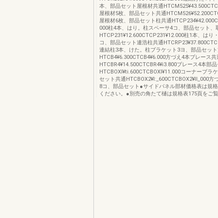
本、部品セット屋根材共通HTCM525¥43.500CTCM5
屋根材5枚、部品セット共通HTCM526¥52.200CTCM
屋根材6枚、部品セット柱共通HTCP234¥42.000CT
000柱4本、はり。柱スペーサ4コ、部品セット
HTCP231¥12.600CTCP231¥12.000柱1本、
コ、部品セット連浩柱共通HTCRP23¥37.800CTCRP
連結柱3本、けた。柱ブラケット3ヨ、部品セッ
HTCB4¥6.300CTCB4¥6.000方づえ4本ブレース
HTCBR4¥14.500CTCBR4¥i3.800ブレース4本
HTCBOXl¥ti.600CTCBOXl¥11.000コーナー
セット共通HTCBOX2¥l:_600CTCBOX2¥ll_0
8コ、部品セット●サイドパネル部材価格表は規格
ください。●別売の角たて樋は規格表175頁をご