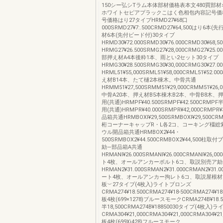
150シー弘シTラム本体部材価格表本文480買部
ホワイトセピアプラックこはく色相包内容記号価
号価格はり27タイブHRMD27¥68口
000SRMD27¥7:.500CRMD27¥64,500はり6本
材6本(先付ビード付)30タイブ
HRMD30¥72.000SRMD30¥76.000CRMD30¥68
HRMG27¥26.500SRMG27¥28,000CRMG27¥25
部押え材A4本後粋1本、雨とい2セット30タイプ
HRMG30¥28.500SRMG30¥30,000CRMG30¥27
HRML51¥55,000SRML51¥58,000CRML51¥52
え材B14本、たて樋2本棟木。中骨共通
HRMM51¥27,500SRMM51¥29,000CRMM51¥26
中骨A20本、押え材B5本棟木B2本、中骨B8木、
用(共通)HRMPF¥40.500SRMPF¥42.500CRMPF
用(共通)HRMPR¥40.000SRMPR¥42,000CRMP
品箱共通HRMBOXl¥29,500SRMBOXl¥29,500CRMB
桁コーナーキャップR・L各2コ、コーキング橿総
ウル開品箱共通HRMBOX2¥44・
500SRMBOX2¥44.500CRMBOX2¥44,500柱
劾―部品箱A共通
HRMANl¥26.000SRMANl¥26.000CRMANl¥26
ト4枚、オールアンカーボルト6コ、取説別売ア劾
HRMAN2¥31.000SRMAN2¥31.000CRMAN2¥3
ート4枚、オールアンカー拘レト6コ、取説屋根
板︶27タイプ(4枚入)ライトブロンズ
CRMA274¥18.500CRMA274¥18‐500CRMA274¥
板4枚(699×1278)ブルースモークCRMA274B¥18.5
半18,500CRMA274B¥18850030タイプ(4枚入
CRMA304¥21,000CRMA304¥21,000CRMA304¥
板4枚(699Xi428)フルースモーク