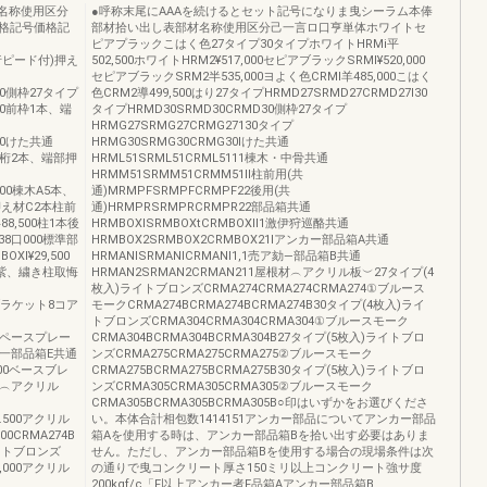
材名称使用区分
●呼称末尾にAAAを続けるとセット記号になりま曳シーラム本俸
格記号価格記
部材拾い出し表部材名称使用区分己一言ロ口亨単体ホワイトセ
ピアプラックこはく色27タイプ30タイプホワイトHRMi平
(先行ピード付)押え
502,500ホワイトHRM2¥517,000セピアブラックSRMl¥520,000
セピアブラックSRM2半535,000ヨよく色CRMl羊485,000こはく
,500側枠27タイプ
色CRM2導499,500はり27タイプHRMD27SRMD27CRMD27l30
.000前枠1本、端
タイプHRMD30SRMD30CRMD30側枠27タイプ
HRMG27SRMG27CRMG27130タイプ
.000けた共通
HRMG30SRMG30CRMG30lけた共通
.000桁2本、端部押
HRML51SRML51CRML5111棟木・中骨共通
HRMM51SRMM51CRMM51ll柱前用(共
,000棟木A5本、
通)MRMPFSRMPFCRMPF22後用(共
押え材C2本柱前
通)HRMPRSRMPRCRMPR22部品箱共通
半88,500柱1本後
HRMBOXlSRMBOXtCRMBOXll1激伊狩巡酪共通
R¥38口000標準部
HRMBOX2SRMBOX2CRMBOX21lアンカー部品箱A共通
OXl¥29,500
HRMANlSRMANlCRMANl1,1売ア劾―部品箱B共通
紫、繍き柱取悔
HRMAN2SRMAN2CRMAN211屋根材︵アクリル板︶27タイプ(4
枚入)ライトブロンズCRMA274CRMA274CRMA274①ブルース
取付ブラケット8コア
モークCRMA274BCRMA274BCRMA274B30タイプ(4枚入)ライ
トブロンズCRMA304CRMA304CRMA304①ブルースモーク
,000ペースプレー
CRMA304BCRMA304BCRMA304B27タイプ(5枚入)ライトブロ
一部品箱E共通
ンズCRMA275CRMA275CRMA275②ブルースモーク
1.000ベースブレ
CRMA275BCRMA275BCRMA275B30タイプ(5枚入)ライトブロ
材︵アクリル
ンズCRMA305CRMA305CRMA305②ブルースモーク
CRMA305BCRMA305BCRMA305B○印はいずかをお選びくださ
18.500アクリル
い。本体合計相包数1414151アンカー部品についてアンカー部品
00CRMA274B
箱Aを使用する時は、アンカー部品箱Bを拾い出す必要はありま
)ライトブロンズ
せん。ただし、アンカー部品箱Bを使用する場合の現場条件は次
21,000アクリル
の通りで曳コンクリート厚さ150ミリ以上コンクリート強サ度
200kgf/c「F以上アンカー者F品箱Aアンカー部品箱B