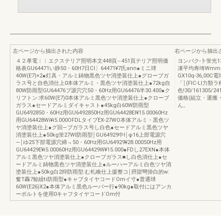
左ページから抽出された内容
右ページから抽出
４２孝電︱︱エクステリア照明本文448頁∼451頁テリア照明価
ヨンパク‐卜蛍光1
格表GU64471い静50・60H7日Cl〕64471¥7氏ann●ミニ球
凍平均寿埼Wmm2m
40W(E7)×2●灯具・アルミ鋳物黒色ツヤ消塗装仕上●グローブガ
GX10q-36,00C
ラス号と自色消仕上0本体アルミ・黒色ツヤ消塗装仕上●72kg自
「￨(FIC‐LI
80W防雨型GU64476ブ源穴穴50・60Hz用GU64476半30.400●ク
色!30/161305
リフトン:求60W(E7)0本体アルミ黒色ツヤ消塗装仕上●クローブ
価格(組立・運搬
ガラス●セードアルミダイキャスト●45kg白60W防雨型
ん。
GU6492850・60Hz用GU6492850Hz用GU64428EI¥15.00060Hz
用GU64428Wi¥i5.000OFDLタイブEX-27WO本体アルミ・黒色ツ
ヤ消塗装仕上●グ回―ブガラス号し白色●セードアルミ黒色ツヤ
消塗装仕上●50kg蛍27WI防雨型￨GU64929中I￨φ16上部電源穴
―￨ゆ25下部電源穴締﹃50・60Hz用GU64929¥28.00050Hz用
GU64429E¥i5.00060Hz用GU64429W¥15.000●FDし27EXN●本体
アルミ黒色ツヤ消塗装仕上●クローブガラス■し白色消仕上●セ
ードアルミ鋳物黒色ツヤ消塗装仕上●ルーハーアルミ白色ツヤ消
塗装仕上●50kg白2抑防雨型:む札喚仕上援整コ￨摂甜彎掛白的w:
奮T轟7鯨繰ti防雨型●キャブタイヤコードOmイ寸●普通球
60W(E26)X2●本体アルミ黒色ルーバー行●90kg●取付にはアンカ
ーボルトを使用0キャフタイヤコードOm付